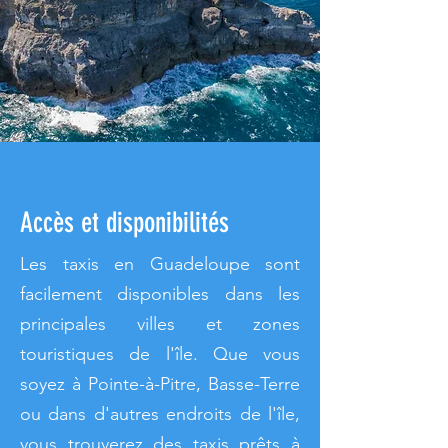
Accès et disponibilités
Les taxis en Guadeloupe sont
facilement disponibles dans les
principales villes et zones
touristiques de l'île. Que vous
soyez à Pointe-à-Pitre, Basse-Terre
ou dans d'autres endroits de l'île,
vous trouverez des taxis prêts à