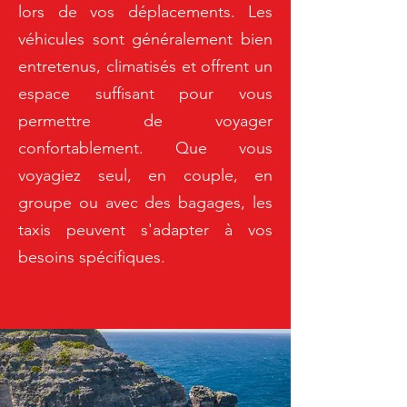
lors de vos déplacements. Les
véhicules sont généralement bien
entretenus, climatisés et offrent un
espace suffisant pour vous
permettre de voyager
confortablement. Que vous
voyagiez seul, en couple, en
groupe ou avec des bagages, les
taxis peuvent s'adapter à vos
besoins spécifiques.