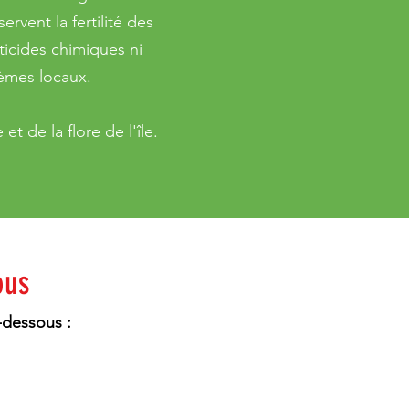
ervent la fertilité des
sticides chimiques ni
tèmes locaux.
t de la flore de l'île.
ous
-dessous :