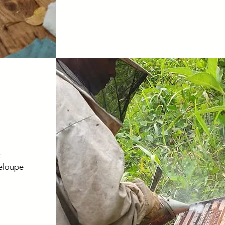
t
loupe​