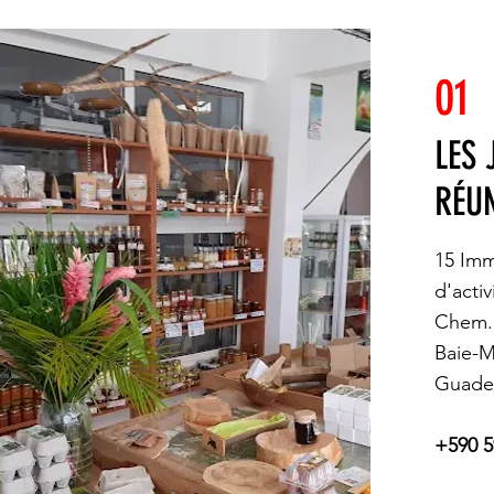
01
LES 
RÉU
15 Imm
d'acti
Chem. 
Baie-M
Guade
+590 5